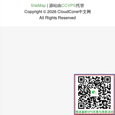
SiteMap
| 源站由
CCVPS
托管
Copyright ©
2026 CloudCone中文网
All Rights Reserved