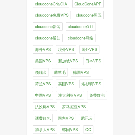
cloudconeCN2GIA
CloudConeAPP
cloudcone免费VPS
cloudcone黑五
cloudcone新闻
cloudcone双11
cloudcone通知
cloudcone网络
海外VPS
境外VPS
国外VPS
美国VPS
新加坡VPS
日本VPS
领现金
薅羊毛
德国VPS
荷兰VPS
英国VPS
洛杉矶VPS
中国VPS
澳大利亚VPS
免费红包
抗投诉VPS
罗马尼亚VPS
话费红包
国内VPS
腾讯云
加拿大VPS
韩国VPS
QQ