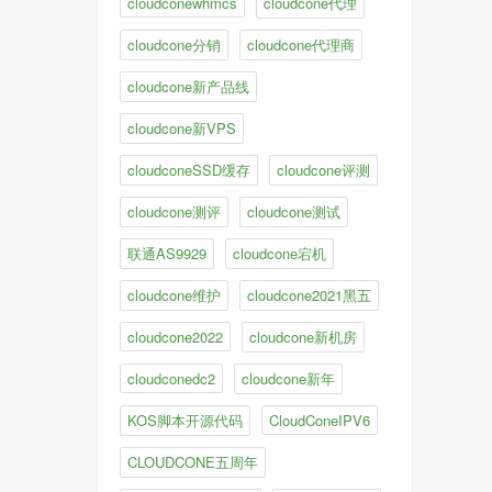
cloudconewhmcs
cloudcone代理
cloudcone分销
cloudcone代理商
cloudcone新产品线
cloudcone新VPS
cloudconeSSD缓存
cloudcone评测
cloudcone测评
cloudcone测试
联通AS9929
cloudcone宕机
cloudcone维护
cloudcone2021黑五
cloudcone2022
cloudcone新机房
cloudconedc2
cloudcone新年
KOS脚本开源代码
CloudConeIPV6
CLOUDCONE五周年