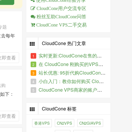
使用CloudCone经验分享
CloudCone用户交流专区
粉丝互助CloudCone问答
CloudCone VPS二手交易
文专题
过去每年
CloudCone 热门文章
实时更新:CloudCone在售的特价VPS
1
立即查看
在 CloudCone 刚购买的VPS服务器IP被墙了怎么办？
2
站长优惠: 95折代购CloudCone VPS
3
小白入门：教你如何购买 CloudCone 的VPS主机
4
选购
CloudCone VPS商家的账户如何进行全额退款、提现操作？
5
文如下：
CloudCone 标签
立即查看
香港VPS
CN2VPS
CN2GIAVPS