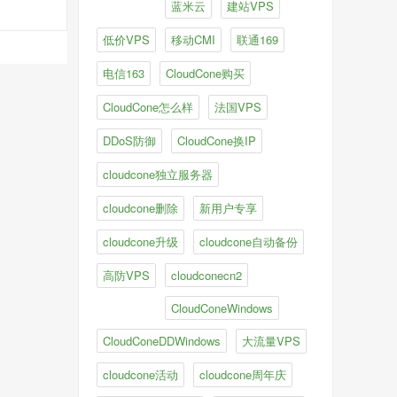
蓝米云
建站VPS
低价VPS
移动CMI
联通169
电信163
CloudCone购买
CloudCone怎么样
法国VPS
DDoS防御
CloudCone换IP
cloudcone独立服务器
cloudcone删除
新用户专享
cloudcone升级
cloudcone自动备份
高防VPS
cloudconecn2
CloudConeWindows
CloudConeDDWindows
大流量VPS
cloudcone活动
cloudcone周年庆