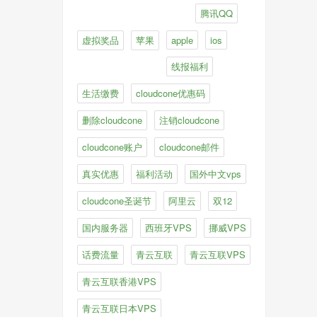
腾讯QQ
虚拟奖品
苹果
apple
ios
线报福利
生活缴费
cloudcone优惠码
删除cloudcone
注销cloudcone
cloudcone账户
cloudcone邮件
真实优惠
福利活动
国外中文vps
cloudcone圣诞节
阿里云
双12
国内服务器
西班牙VPS
挪威VPS
话费流量
青云互联
青云互联VPS
青云互联香港VPS
青云互联日本VPS