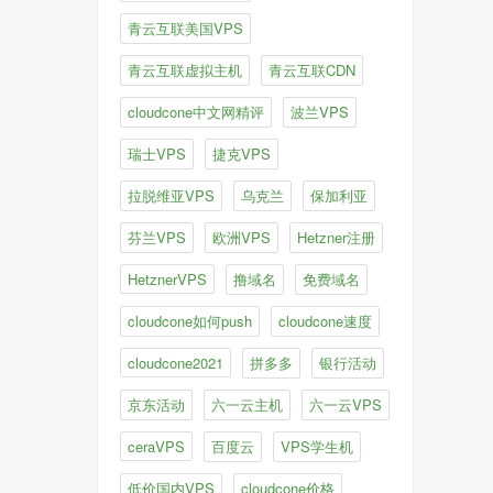
青云互联美国VPS
青云互联虚拟主机
青云互联CDN
cloudcone中文网精评
波兰VPS
瑞士VPS
捷克VPS
拉脱维亚VPS
乌克兰
保加利亚
芬兰VPS
欧洲VPS
Hetzner注册
HetznerVPS
撸域名
免费域名
cloudcone如何push
cloudcone速度
cloudcone2021
拼多多
银行活动
京东活动
六一云主机
六一云VPS
ceraVPS
百度云
VPS学生机
低价国内VPS
cloudcone价格