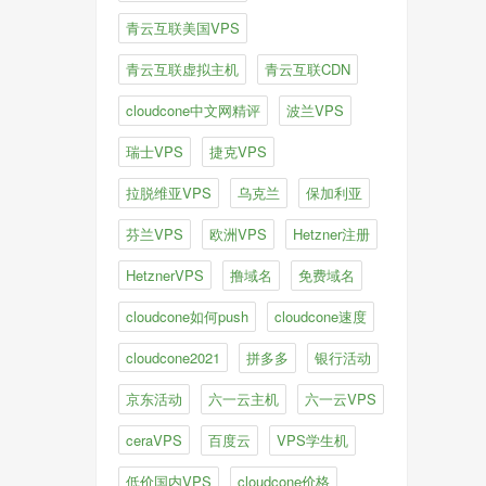
青云互联美国VPS
青云互联虚拟主机
青云互联CDN
cloudcone中文网精评
波兰VPS
瑞士VPS
捷克VPS
拉脱维亚VPS
乌克兰
保加利亚
芬兰VPS
欧洲VPS
Hetzner注册
HetznerVPS
撸域名
免费域名
cloudcone如何push
cloudcone速度
cloudcone2021
拼多多
银行活动
京东活动
六一云主机
六一云VPS
ceraVPS
百度云
VPS学生机
低价国内VPS
cloudcone价格