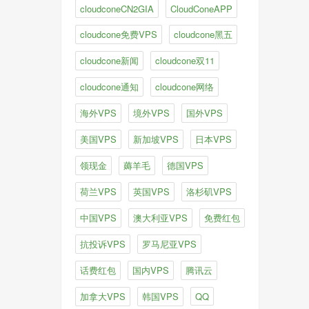
cloudconeCN2GIA
CloudConeAPP
cloudcone免费VPS
cloudcone黑五
cloudcone新闻
cloudcone双11
cloudcone通知
cloudcone网络
海外VPS
境外VPS
国外VPS
美国VPS
新加坡VPS
日本VPS
领现金
薅羊毛
德国VPS
荷兰VPS
英国VPS
洛杉矶VPS
中国VPS
澳大利亚VPS
免费红包
抗投诉VPS
罗马尼亚VPS
话费红包
国内VPS
腾讯云
加拿大VPS
韩国VPS
QQ