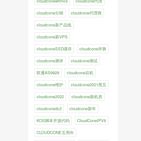
cloudconewhmcs
cloudcone代理
cloudcone分销
cloudcone代理商
cloudcone新产品线
cloudcone新VPS
cloudconeSSD缓存
cloudcone评测
cloudcone测评
cloudcone测试
联通AS9929
cloudcone宕机
cloudcone维护
cloudcone2021黑五
cloudcone2022
cloudcone新机房
cloudconedc2
cloudcone新年
KOS脚本开源代码
CloudConeIPV6
CLOUDCONE五周年