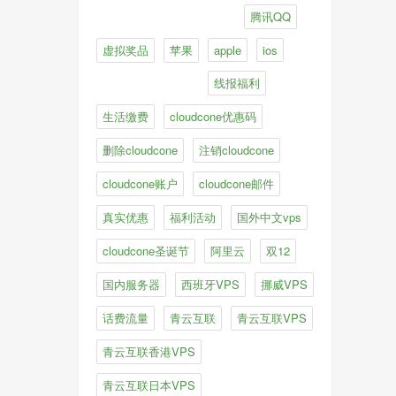
腾讯QQ
虚拟奖品
苹果
apple
ios
线报福利
生活缴费
cloudcone优惠码
删除cloudcone
注销cloudcone
cloudcone账户
cloudcone邮件
真实优惠
福利活动
国外中文vps
cloudcone圣诞节
阿里云
双12
国内服务器
西班牙VPS
挪威VPS
话费流量
青云互联
青云互联VPS
青云互联香港VPS
青云互联日本VPS