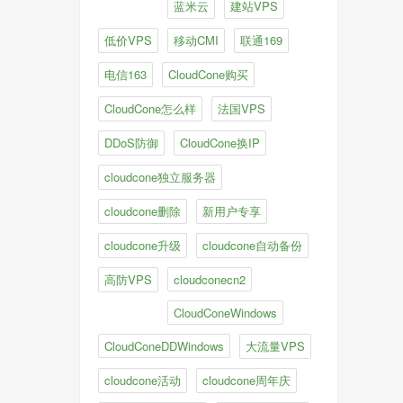
蓝米云
建站VPS
低价VPS
移动CMI
联通169
电信163
CloudCone购买
CloudCone怎么样
法国VPS
DDoS防御
CloudCone换IP
cloudcone独立服务器
cloudcone删除
新用户专享
cloudcone升级
cloudcone自动备份
高防VPS
cloudconecn2
CloudConeWindows
CloudConeDDWindows
大流量VPS
cloudcone活动
cloudcone周年庆