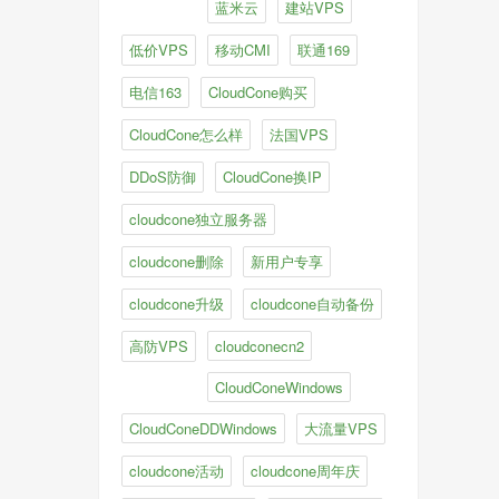
蓝米云
建站VPS
低价VPS
移动CMI
联通169
电信163
CloudCone购买
CloudCone怎么样
法国VPS
DDoS防御
CloudCone换IP
cloudcone独立服务器
cloudcone删除
新用户专享
cloudcone升级
cloudcone自动备份
高防VPS
cloudconecn2
CloudConeWindows
CloudConeDDWindows
大流量VPS
cloudcone活动
cloudcone周年庆