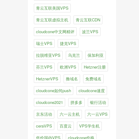
青云互联美国VPS
青云互联虚拟主机
青云互联CDN
cloudcone中文网精评
波兰VPS
瑞士VPS
捷克VPS
拉脱维亚VPS
乌克兰
保加利亚
芬兰VPS
欧洲VPS
Hetzner注册
HetznerVPS
撸域名
免费域名
cloudcone如何push
cloudcone速度
cloudcone2021
拼多多
银行活动
京东活动
六一云主机
六一云VPS
ceraVPS
百度云
VPS学生机
低价国内VPS
cloudcone价格