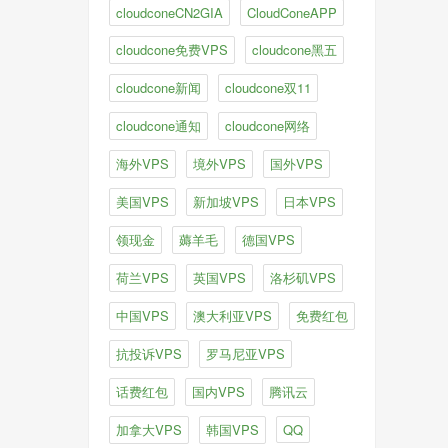
cloudconeCN2GIA
CloudConeAPP
cloudcone免费VPS
cloudcone黑五
cloudcone新闻
cloudcone双11
cloudcone通知
cloudcone网络
海外VPS
境外VPS
国外VPS
美国VPS
新加坡VPS
日本VPS
领现金
薅羊毛
德国VPS
荷兰VPS
英国VPS
洛杉矶VPS
中国VPS
澳大利亚VPS
免费红包
抗投诉VPS
罗马尼亚VPS
话费红包
国内VPS
腾讯云
加拿大VPS
韩国VPS
QQ