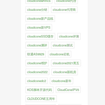
cloudconewhmcs
cloudcone代理
cloudcone分销
cloudcone代理商
cloudcone新产品线
cloudcone新VPS
cloudconeSSD缓存
cloudcone评测
cloudcone测评
cloudcone测试
联通AS9929
cloudcone宕机
cloudcone维护
cloudcone2021黑五
cloudcone2022
cloudcone新机房
cloudconedc2
cloudcone新年
KOS脚本开源代码
CloudConeIPV6
CLOUDCONE五周年