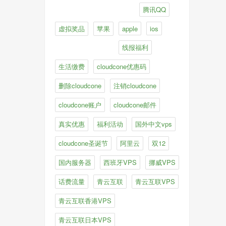
腾讯QQ
虚拟奖品
苹果
apple
ios
线报福利
生活缴费
cloudcone优惠码
删除cloudcone
注销cloudcone
cloudcone账户
cloudcone邮件
真实优惠
福利活动
国外中文vps
cloudcone圣诞节
阿里云
双12
国内服务器
西班牙VPS
挪威VPS
话费流量
青云互联
青云互联VPS
青云互联香港VPS
青云互联日本VPS