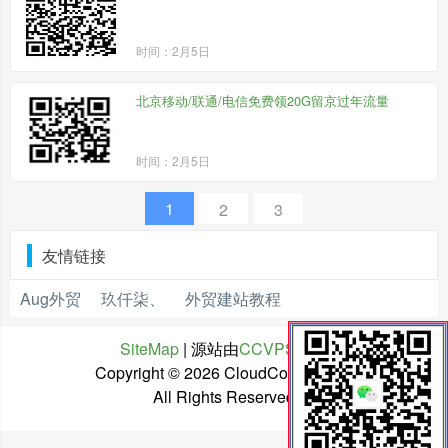
时间：2月5日
北京移动/联通/电信免费领20G留京过年流量
时间：2月5日
1
2
3
友情链接
Aug外贸
玖仟柒、
外贸建站教程
SiteMap
| 源站由
CCVPS
托管
Copyright ©
2026 CloudCone中文网
All Rights Reserved