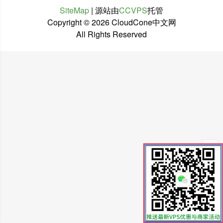
SiteMap
| 源站由
CCVPS
托管
Copyright ©
2026 CloudCone中文网
All Rights Reserved