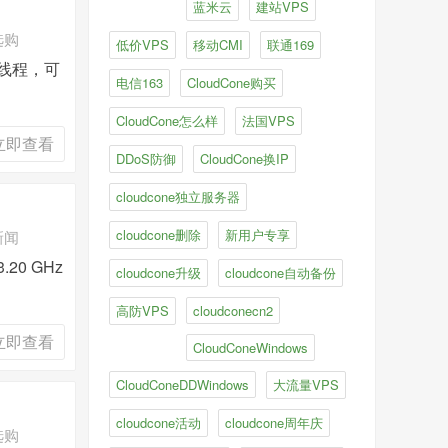
蓝米云
建站VPS
选购
低价VPS
移动CMI
联通169
8线程，可
电信163
CloudCone购买
CloudCone怎么样
法国VPS
立即查看
DDoS防御
CloudCone换IP
cloudcone独立服务器
cloudcone删除
新用户专享
新闻
0 GHz
cloudcone升级
cloudcone自动备份
高防VPS
cloudconecn2
立即查看
CloudConeWindows
CloudConeDDWindows
大流量VPS
cloudcone活动
cloudcone周年庆
选购