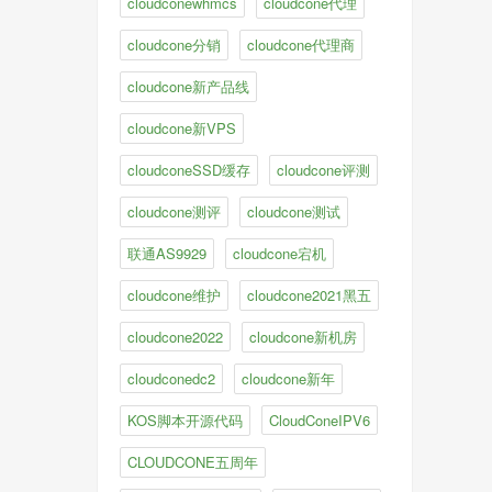
cloudconewhmcs
cloudcone代理
cloudcone分销
cloudcone代理商
cloudcone新产品线
cloudcone新VPS
cloudconeSSD缓存
cloudcone评测
cloudcone测评
cloudcone测试
联通AS9929
cloudcone宕机
cloudcone维护
cloudcone2021黑五
cloudcone2022
cloudcone新机房
cloudconedc2
cloudcone新年
KOS脚本开源代码
CloudConeIPV6
CLOUDCONE五周年