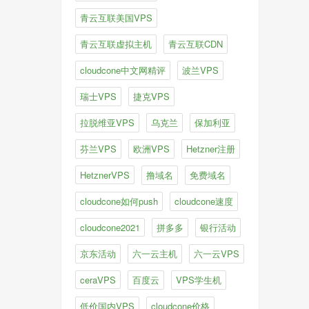
青云互联美国VPS
青云互联虚拟主机
青云互联CDN
cloudcone中文网精评
波兰VPS
瑞士VPS
捷克VPS
拉脱维亚VPS
乌克兰
保加利亚
芬兰VPS
欧洲VPS
Hetzner注册
HetznerVPS
撸域名
免费域名
cloudcone如何push
cloudcone速度
cloudcone2021
拼多多
银行活动
京东活动
六一云主机
六一云VPS
ceraVPS
百度云
VPS学生机
低价国内VPS
cloudcone价格