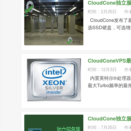
CloudCone独
时间：2月25日
作
CloudCone发
选SSD硬盘，可选增
CloudConeV
时间：12月3日
作
内置英特尔®处理器
最大Turbo频率的最先进的I
CloudCone独立
时间：7月25日
作