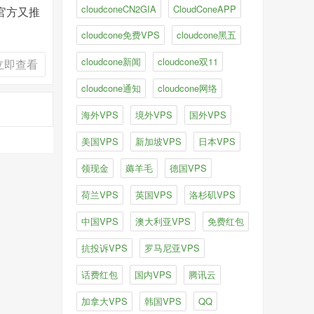
cloudconeCN2GIA
CloudConeAPP
e官方又推
cloudcone免费VPS
cloudcone黑五
cloudcone新闻
cloudcone双11
立即查看
cloudcone通知
cloudcone网络
海外VPS
境外VPS
国外VPS
美国VPS
新加坡VPS
日本VPS
领现金
薅羊毛
德国VPS
荷兰VPS
英国VPS
洛杉矶VPS
中国VPS
澳大利亚VPS
免费红包
抗投诉VPS
罗马尼亚VPS
话费红包
国内VPS
腾讯云
加拿大VPS
韩国VPS
QQ