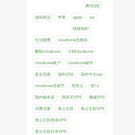
腾讯QQ
虚拟奖品
苹果
apple
ios
线报福利
生活缴费
cloudcone优惠码
删除cloudcone
注销cloudcone
cloudcone账户
cloudcone邮件
真实优惠
福利活动
国外中文vps
cloudcone圣诞节
阿里云
双12
国内服务器
西班牙VPS
挪威VPS
话费流量
青云互联
青云互联VPS
青云互联香港VPS
青云互联日本VPS