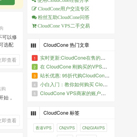
使用CloudCone经验分享
CloudCone用户交流专区
粉丝互助CloudCone问答
CloudCone VPS二手交易
选购
不可以修
可选配
CloudCone 热门文章
实时更新:CloudCone在售的特价VPS
1
立即查看
在 CloudCone 刚购买的VPS服务器IP被墙了怎么办？
2
站长优惠: 95折代购CloudCone VPS
3
小白入门：教你如何购买 CloudCone 的VPS主机
4
选购
CloudCone VPS商家的账户如何进行全额退款、提现操作？
5
天开始，
CloudCone 标签
立即查看
香港VPS
CN2VPS
CN2GIAVPS