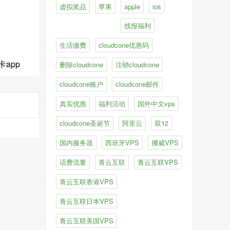
虚拟奖品
苹果
apple
ios
线报福利
生活缴费
cloudcone优惠码
app
删除cloudcone
注销cloudcone
cloudcone账户
cloudcone邮件
真实优惠
福利活动
国外中文vps
cloudcone圣诞节
阿里云
双12
国内服务器
西班牙VPS
挪威VPS
话费流量
青云互联
青云互联VPS
青云互联香港VPS
青云互联日本VPS
青云互联美国VPS