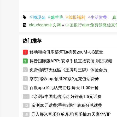
领现金
薅羊毛
线报福利
生活缴费
真
cloudcone中文网
»
中国银行app:免费领微信支
热门推荐
移动和粉俱乐部:可随机领200M~6G流量
1
抖音国际版APP: 安卓手机直接安装,刷短视频
3
免费领取7天优酷《王牌对王牌》体验会员
5
京东到家app:领满29减2元充值话费券
7
百度app10元话费红包,每天11:00开抢
9
#亲测#中国电信活动:好评赢1-5元话费
11
亲测20元话费:手机3网年底积分兑话费
13
导入虾米音乐歌单,酷狗音乐抽31天豪华VIP
15