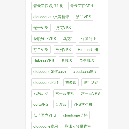
青云互联虚拟主机
青云互联CDN
cloudcone中文网精评
波兰VPS
瑞士VPS
捷克VPS
拉脱维亚VPS
乌克兰
保加利亚
芬兰VPS
欧洲VPS
Hetzner注册
HetznerVPS
撸域名
免费域名
cloudcone如何push
cloudcone速度
cloudcone2021
拼多多
银行活动
京东活动
六一云主机
六一云VPS
ceraVPS
百度云
VPS学生机
低价国内VPS
cloudcone价格
cloudcone费用
腾讯云轻量香港