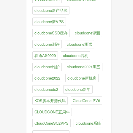
cloudcone新产品线
cloudcone新VPS
cloudconeSSD缓存
cloudcone评测
cloudcone测评
cloudcone测试
联通AS9929
cloudcone宕机
cloudcone维护
cloudcone2021黑五
cloudcone2022
cloudcone新机房
cloudconedc2
cloudcone新年
KOS脚本开源代码
CloudConeIPV6
CLOUDCONE五周年
CloudConeSC2VPS
cloudcone系统