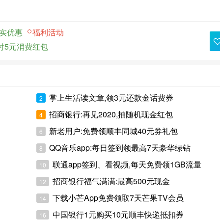
实优惠
福利活动
付5元消费红包
掌上生活读文章,领3元还款金话费券
2
招商银行:再见2020,抽随机现金红包
4
新老用户:免费领顺丰同城40元券礼包
6
QQ音乐app:每日签到领最高7天豪华绿钻
8
联通app签到、看视频,每天免费领1GB流量
10
招商银行福气满满:最高500元现金
12
下载小芒App免费领取7天芒果TV会员
14
中国银行1元购买10元顺丰快递抵扣券
16