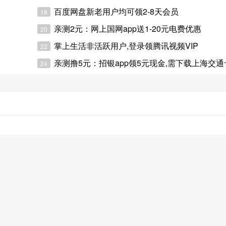
百度网盘新老用户均可领2-8天会员
18
亲测2元：网上国网app送1-20元电费优惠
20
掌上生活非活跃用户,登录领腾讯视频VIP
22
亲测撸5元：招银app领5元现金,需下载上海交通卡
24