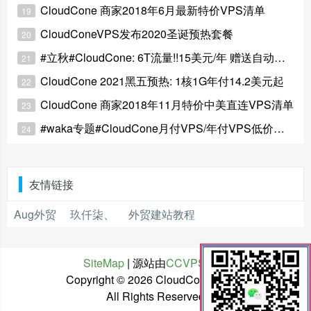
CloudCone 商家2018年6月最新特价VPS清单
19
CloudConeVPS发布2020圣诞预热套餐
20
#立秋#CloudCone: 6T流量!!15美元/年 赠送自动备份&快照
21
CloudCone 2021黑五预热: 1核1G年付14.2美元起
22
CloudCone 商家2018年11月特价中美直连VPS清单
23
#waka专题#CloudCone月付VPS/年付VPS低价产品购买合集
24
友情链接
Aug外贸
玖仟柒、
外贸建站教程
SiteMap
| 源站由
CCVPS
托管
Copyright ©
2026 CloudCone中文网
All Rights Reserved