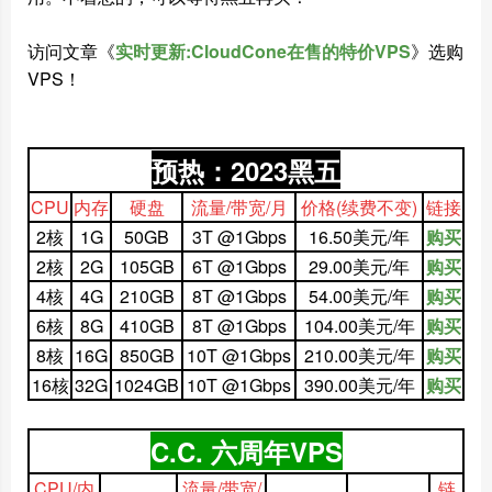
访问文章《
实时更新:CloudCone在售的特价VPS
》选购
VPS！
预热：2023黑五
CPU
内存
硬盘
流量/带宽/月
价格
(续费不变)
链接
2核
1G
50GB
3T @1Gbps
16.50美元/年
购买
2核
2G
105GB
6T @1Gbps
29.00美元/年
购买
4核
4G
210GB
8T @1Gbps
54.00美元/年
购买
6核
8G
410GB
8T @1Gbps
104.00美元/年
购买
8核
16G
850GB
10T @1Gbps
210.00美元/年
购买
16核
32G
1024GB
10T @1Gbps
390.00美元/年
购买
C.C. 六周年VPS
CPU/内
流量/带宽/
链