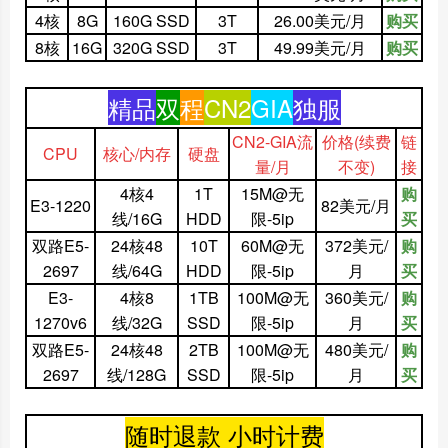
4核
8G
160G SSD
3T
26.00美元/月
购买
8核
16G
320G SSD
3T
49.99美元/月
购买
精品
双
程
CN2
GIA
独服
CN2-GIA流
价格
(续费
链
CPU
核心/内存
硬盘
量/月
不变)
接
4核4
1T
15M@无
购
E3-1220
82美元/月
线/16G
HDD
限-5ip
买
双路E5-
24核48
10T
60M@无
372美元/
购
2697
线/64G
HDD
限-5ip
月
买
E3-
4核8
1TB
100M@无
360美元/
购
1270v6
线/32G
SSD
限-5ip
月
买
双路E5-
24核48
2TB
100M@无
480美元/
购
2697
线/128G
SSD
限-5ip
月
买
随时退款 小时计费