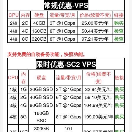
常规优惠·VPS
CPU
内存
硬盘
流量/带宽/月
价格
(续费不变)
链接
2核
2G
40GB
3T @1Gbps
25.00美元/年
购买
4核
4G
160GB
8T @1Gbps
50.44美元/年
检查
4核
8G
320GB
8T @1Gbps
97.21美元/年
检查
支持免费的自动备份功能，快照功能。
限时优惠·SC2 VPS
内
价格
(续费不
CPU
硬盘
流量/带宽/月
链接
存
变)
1核
1G
20GB SSD
3T @1Gbps
32.94美元/年
购买
2核
2G
40GB SSD
6T @1Gbps
59.10美元/年
购买
3核
4G
80GB SSD
8T @1Gbps
104.99美元/年
购买
160GB
4核
8G
8T @1Gbps
199.09美元/年
购买
SSD
300GB
10T
8核
16G
398.37美元/年
购买