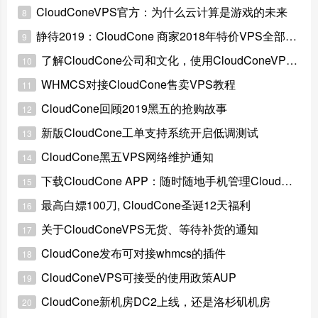
CloudConeVPS官方：为什么云计算是游戏的未来
8
静待2019：CloudCone 商家2018年特价VPS全部下架
9
了解CloudCone公司和文化，使用CloudConeVPS更加安心
10
WHMCS对接CloudCone售卖VPS教程
11
CloudCone回顾2019黑五的抢购故事
12
新版CloudCone工单支持系统开启低调测试
13
CloudCone黑五VPS网络维护通知
14
下载CloudCone APP：随时随地手机管理CloudCone VPS
15
最高白嫖100刀, CloudCone圣诞12天福利
16
关于CloudConeVPS无货、等待补货的通知
17
CloudCone发布可对接whmcs的插件
18
CloudConeVPS可接受的使用政策AUP
19
CloudCone新机房DC2上线，还是洛杉矶机房
20