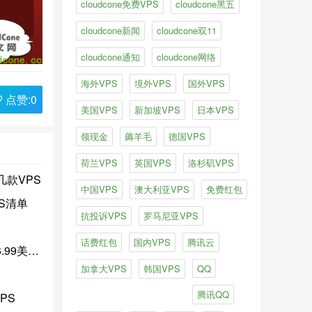
cloudcone免费VPS
cloudcone黑五
cloudcone新闻
cloudcone双11
cloudcone通知
cloudcone网络
海外VPS
境外VPS
国外VPS
one便宜VPS
CloudCone蛇年
CloudCone硬盘
CloudCo
点赞:
0
美国VPS
新加坡VPS
日本VPS
领现金
薅羊毛
德国VPS
荷兰VPS
英国VPS
洛杉矶VPS
几款VPS
中国VPS
澳大利亚VPS
免费红包
PS清单
抗投诉VPS
罗马尼亚VPS
话费红包
国内VPS
腾讯云
美元/月
加拿大VPS
韩国VPS
QQ
腾讯QQ
PS