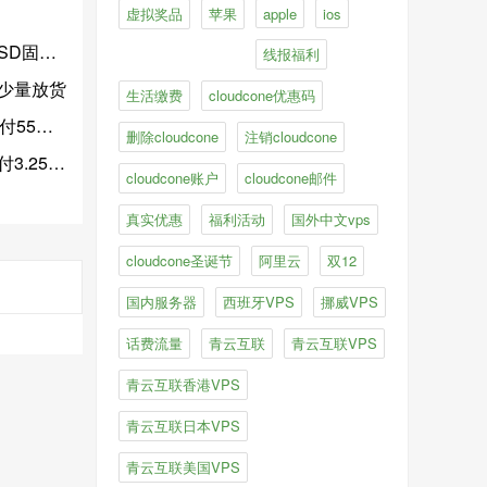
虚拟奖品
苹果
apple
ios
硬盘加持
线报福利
PS少量放货
生活缴费
cloudcone优惠码
55美元
删除cloudcone
注销cloudcone
.25美元
cloudcone账户
cloudcone邮件
真实优惠
福利活动
国外中文vps
cloudcone圣诞节
阿里云
双12
国内服务器
西班牙VPS
挪威VPS
话费流量
青云互联
青云互联VPS
青云互联香港VPS
青云互联日本VPS
青云互联美国VPS