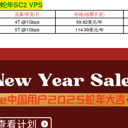
蛇年SC2 VPS
流量/带宽/月
价格
(续费不变)
4T @1Gbps
59.82美元/年
5T @1Gbps
114.99美元/年