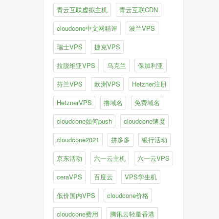
青云互联虚拟主机
青云互联CDN
cloudcone中文网精评
波兰VPS
瑞士VPS
捷克VPS
拉脱维亚VPS
乌克兰
保加利亚
芬兰VPS
欧洲VPS
Hetzner注册
HetznerVPS
撸域名
免费域名
cloudcone如何push
cloudcone速度
cloudcone2021
拼多多
银行活动
京东活动
六一云主机
六一云VPS
ceraVPS
百度云
VPS学生机
低价国内VPS
cloudcone价格
cloudcone费用
腾讯云轻量香港