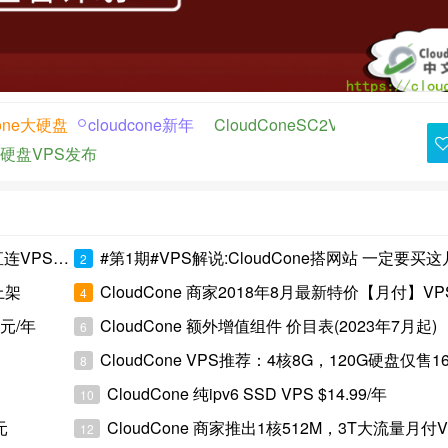
cone大硬盘
cloudcone新年
CloudConeSC2VPS
CloudC
大硬盘VPS发布
VPS清单
#第1期#VPS解说:CloudCone搭网站 一定要买这
2
上架
CloudCone 商家2018年8月最新特价【月付】V
4
美元/年
CloudCone 额外增值组件 价目表(2023年7月起)
6
CloudCone VPS推荐：4核8G，120G硬盘仅售16.99
8
CloudCone 纯ipv6 SSD VPS $14.99/年
10
元
CloudCone 商家推出1核512M，3T大流量月付V
12