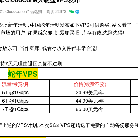
类:
CloudCone 产品选购
阅读:23973
的农历新年活动, 中国蛇年活动发布如下VPS可供购买. 站长看了一下
国市场的用户. 如果感兴趣, 抓紧够买吧! 库存有效,先到先得!
存放东西, 当作图床, 或者存放文件都非常合适!
支持7天无理由退回余额不过期：
蛇年VPS
流量/带宽/月
价格
(续费不变)
5T @1Gbps
24.99美元/年
6T @1Gbps
44.99美元/年
7T @1Gbps
85.00美元/年
 区别于上述的VPS计划, 本次SC2 VPS还赠送了免费的自动备份服