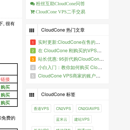
粉丝互助CloudCone问答
CloudCone VPS二手交易
, 很有
CloudCone 热门文章
实时更新:CloudCone在售的特价VPS
1
在 CloudCone 刚购买的VPS服务器IP被墙了怎么办？
2
站长优惠: 95折代购CloudCone VPS
3
小白入门：教你如何购买 CloudCone 的VPS主机
4
CloudCone VPS商家的账户如何进行全额退款、提现操作？
5
链接
购买
CloudCone 标签
购买
购买
香港VPS
CN2VPS
CN2GIAVPS
务和免费的
蓝米云
建站VPS