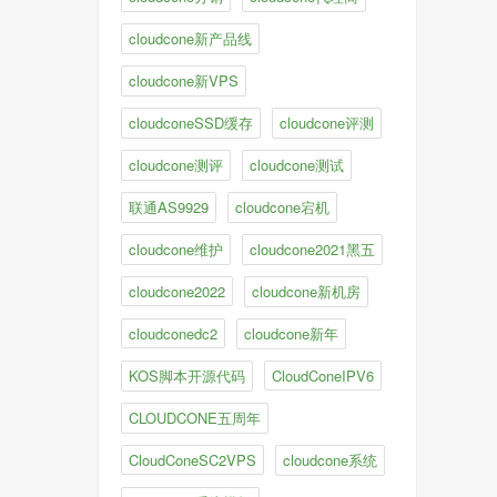
cloudcone新产品线
cloudcone新VPS
cloudconeSSD缓存
cloudcone评测
cloudcone测评
cloudcone测试
联通AS9929
cloudcone宕机
cloudcone维护
cloudcone2021黑五
cloudcone2022
cloudcone新机房
cloudconedc2
cloudcone新年
KOS脚本开源代码
CloudConeIPV6
CLOUDCONE五周年
CloudConeSC2VPS
cloudcone系统