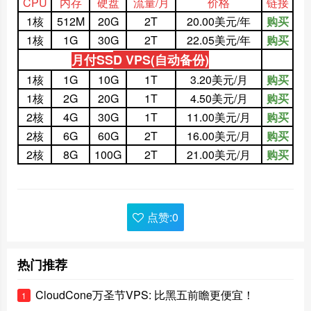
CPU
内存
硬盘
流量/月
价格
链接
1核
512M
20G
2T
20.00美元/年
购买
1核
1G
30G
2T
22.05美元/年
购买
月付SS
D VPS(自动备份)
1核
1G
10G
1T
3.20美元/月
购买
1核
2G
20G
1T
4.50美元/月
购买
2核
4G
30G
1T
11.00美元/月
购买
2核
6G
60G
2T
16.00美元/月
购买
2核
8G
100G
2T
21.00美元/月
购买
点赞:
0
热门推荐
CloudCone万圣节VPS: 比黑五前瞻更便宜！
1