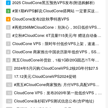
2025 CloudCone黑五预热VPS发布(附选购解析)
2
#第1期#VPS解说:CloudCone搭网站 一定要买这几款VPS
3
CloudCone发布2款秋季特惠VPS
4
#再抢256M#CloudCone：别灰心，30日低价VPS计划来袭
5
#立秋#CloudCone: 6T流量!!15美元/年 赠送自动备份&快照
6
CloudCone VPS：限时年付低价VPS上架，速速抢购！
7
CloudCone 商家推出中国农历新年低价VPS，SSD固态硬盘加持
8
黑五CloudCone补货款，1核1GB/20G固态/1T/年付15美元
9
2024年5月闪购:CloudConeVPS,2核2G年付$27.5
10
17.12美元:CloudConeVPS2024促销
11
#黑五#CloudCone商家预热: 月付VPS,高配VPS少量放货
12
CloudCone VPS：发布2020年第一批低价VPS，2美元起
13
CloudCone洛杉矶VPS测试信息公布(含IP地址)
14