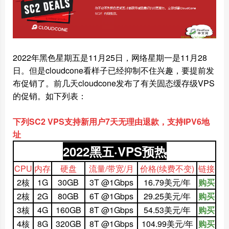
2022年黑色星期五是11月25日，网络星期一是11月28
日。但是cloudcone看样子已经抑制不住兴趣，要提前发
布促销了。前几天cloudcone发布了有关固态缓存级VPS
的促销。如下列表：
下列SC2 VPS支持新用户7天无理由退款，支持IPV6地
址
2022黑五·VPS预热
CPU
内存
硬盘
流量/带宽/月
价格
(续费不变)
链接
2核
1G
30GB
3T @1Gbps
16.79美元/年
购买
2核
2G
80GB
6T @1Gbps
29.25美元/年
购买
3核
4G
160GB
8T @1Gbps
54.53美元/年
购买
4核
8G
320GB
8T @1Gbps
104.99美元/年
购买