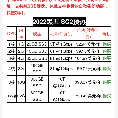
址，支持纯SSD硬盘。并且支持免费的自动备份功能，
快照功能。
2022黑五·SC2预热
内
价格
(续费不
CPU
硬盘
流量/带宽/月
链接
存
变)
1核
1G
20GB SSD
3T @1Gbps
32.94美元/年
购买
2核
2G
40GB SSD
6T @1Gbps
59.10美元/年
购买
3核
4G
80GB SSD
8T @1Gbps
104.99美元/年
购买
160GB
4核
8G
8T @1Gbps
199.09美元/年
购买
SSD
300GB
10T
8核
16G
398.37美元/年
购买
SSD
@1Gbps
600GB
10T
12核
32G
750.49美元/年
购买
SSD
@1Gbps