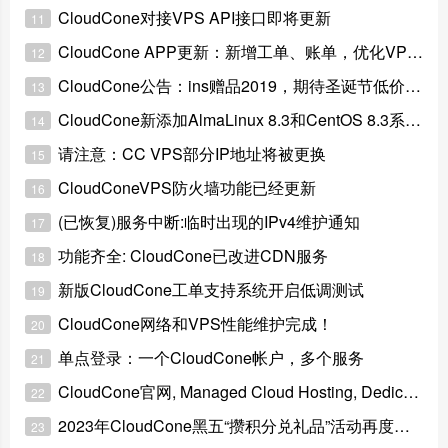
CloudCone对接VPS API接口即将更新
11
CloudCone APP更新：新增工单、账单，优化VPS管理
12
CloudCone公告：ins赠品2019，期待圣诞节低价VPS
13
CloudCone新添加AlmaLinux 8.3和CentOS 8.3系统模板
14
请注意：CC VPS部分IP地址将被更换
15
CloudConeVPS防火墙功能已经更新
16
(已恢复)服务中断:临时出现的IPv4维护通知
17
功能齐全: CloudCone已改进CDN服务
18
新版CloudCone工单支持系统开启低调测试
19
CloudCone网络和VPS性能维护完成！
20
单点登录：一个CloudCone帐户，多个服务
21
CloudCone官网, Managed Cloud Hosting, Dedicated Servers, Cloud Services
22
2023年CloudCone黑五“攒积分兑礼品”活动再度来袭！
23