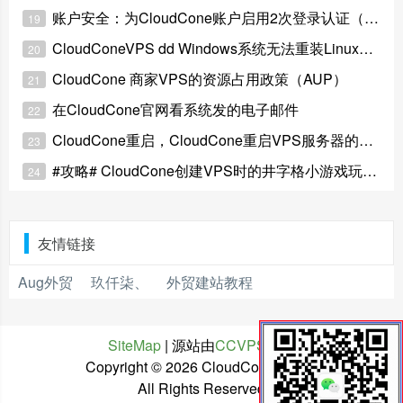
账户安全：为CloudCone账户启用2次登录认证（2-Factor）
19
CloudConeVPS dd Windows系统无法重装Linux系统的问题
20
CloudCone 商家VPS的资源占用政策（AUP）
21
在CloudCone官网看系统发的电子邮件
22
CloudCone重启，CloudCone重启VPS服务器的教程
23
#攻略# CloudCone创建VPS时的井字格小游戏玩法解析
24
友情链接
Aug外贸
玖仟柒、
外贸建站教程
SiteMap
| 源站由
CCVPS
托管
Copyright ©
2026 CloudCone中文网
All Rights Reserved