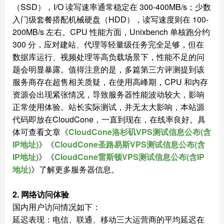
（SSD），I/O 读写速率通常稳定在 300-400MB/s；少数
入门级套餐搭配机械硬盘（HDD），读写速度则在 100-
200MB/s 左右。CPU 性能方面，Unixbench 单核跑分约
300 分，应对建站、代理等轻量级任务完全足够，但在
数据库运行、视频处理等高负载场景下，性能不足的问
题会明显暴露。值得注意的是，多篇第三方评测提到该
服务商存在超售相关质疑，在使用高峰期，CPU 和内存
资源会出现紧张情况，导致服务器性能波动较大，影响
正常使用体验。站长实际测试，并无太大影响，本站源
代码即放在CloudCone，一直到现在，在线率良好。具
体可查看文章
《
CloudCone洛杉矶VPS测试信息公布(含
IP地址)
》《
CloudCone圣路易斯VPS测试信息公布(含
IP地址)
》《
CloudCone雷斯顿VPS测试信息公布(含IP
地址)
》
了解更多服务器信息。
2. 网络访问体验
国内用户访问情况如下：
延迟表现：电信、联通、移动三大运营商的平均延迟在