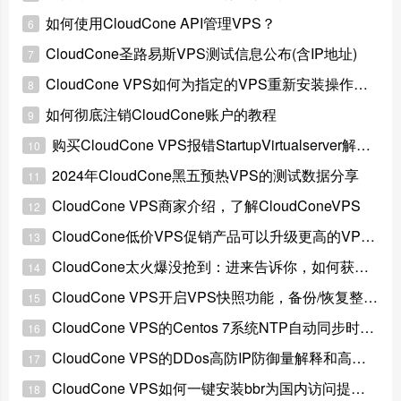
如何使用CloudCone API管理VPS？
6
CloudCone圣路易斯VPS测试信息公布(含IP地址)
7
CloudCone VPS如何为指定的VPS重新安装操作系统？
8
如何彻底注销CloudCone账户的教程
9
购买CloudCone VPS报错StartupVirtualserver解决经验
10
2024年CloudCone黑五预热VPS的测试数据分享
11
CloudCone VPS商家介绍，了解CloudConeVPS
12
CloudCone低价VPS促销产品可以升级更高的VPS配置吗？
13
CloudCone太火爆没抢到：进来告诉你，如何获得心仪的VPS
14
CloudCone VPS开启VPS快照功能，备份/恢复整机数据
15
CloudCone VPS的Centos 7系统NTP自动同步时间教程
16
CloudCone VPS的DDos高防IP防御量解释和高防IP价格问题
17
CloudCone VPS如何一键安装bbr为国内访问提速？
18